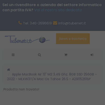
Sei un rivenditore o azienda del settore informatico
con partita IVA?
Vai al nostro sito dedicato
Tel. 340-2696619
info@tubenet.it
News e bacheca
Apple MacBook Air 13" M2 3.49 Ghz. 8GB SSD 256GB -
2022 - MLXW3T/A Mac Os Tahoe 26.5 - A2905261SP
Prodotto non trovato!