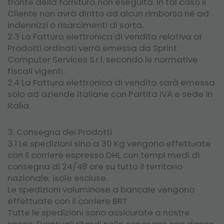
fronte della fornitura non eseguita. In tal caso il
Cliente non avrà diritto ad alcun rimborso né ad
indennizzi o risarcimenti di sorta.
2.3 La Fattura elettronica di vendita relativa ai
Prodotti ordinati verrà emessa da Sprint
Computer Services S.r.l. secondo le normative
fiscali vigenti.
2.4 La Fattura elettronica di vendita sarà emessa
solo ad aziende italiane con Partita IVA e sede in
Italia.
3. Consegna dei Prodotti
3.1 Le spedizioni sino a 30 Kg vengono effettuate
con il corriere espresso DHL con tempi medi di
consegna di 24/48 ore su tutto il territorio
nazionale; isole escluse.
Le spedizioni voluminose a bancale vengono
effettuate con il corriere BRT
Tutte le spedizioni sono assicurate a nostre
spese. Eventuali ritardi nelle consegne non danno