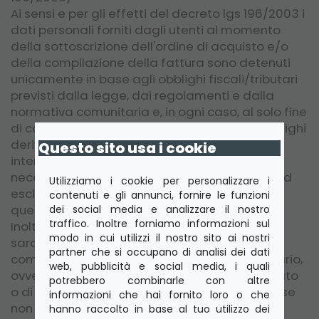
Ai sensi e per gli effetti del decreto lgs 196/2003 i
dati personali forniti dagli utenti al momento
della sottoscrizione dell'ordine di acquisto e/o
della compilazione della fattura sono detenuti
unicamente in base agli obblighi fiscali/tributari
previsti dalla legge, dai regolamenti e dalla
normativa comunitaria e, in ogni caso, al solo fine
di consentire l'esatta consecuzione degli obblighi
derivanti dal contratto di acquisto cui è parte
Questo sito usa i cookie
interessato e/o per l'acquisizione delle
necessarie informative contrattuali sempre ed
Utilizziamo i cookie per personalizzare i
esclusivamente attivate su richiesta di
contenuti e gli annunci, fornire le funzioni
quest'ultimo (art. 12, lett. A e B, L. 675/96).
dei social media e analizzare il nostro
traffico. Inoltre forniamo informazioni sul
Inoltre, i dati personali forniti dai clienti non
modo in cui utilizzi il nostro sito ai nostri
saranno utilizzati ai fini di informazione
partner che si occupano di analisi dei dati
commerciale o di invio di materiale pubblicitario,
web, pubblicità e social media, i quali
ovvero per il compimento di ricerche di mercato
potrebbero combinarle con altre
o di comunicazione commerciale interattiva, se
informazioni che hai fornito loro o che
non con preventivo espresso consenso del
hanno raccolto in base al tuo utilizzo dei