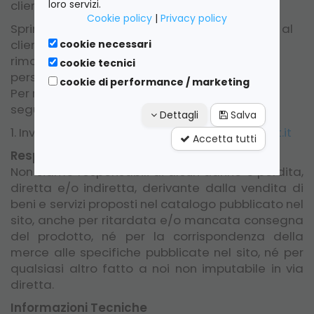
cliente.
loro servizi.
Cookie policy
|
Privacy policy
Sprint Computer Services S.r.l. dà la possibilità al
cliente in qualsiasi momento, di richiedere la
cookie necessari
rimozione dal proprio database dei dati
cookie tecnici
personali.
cookie di performance / marketing
Per richiedere la cancellazione dei propri dati
seguire la modalità :
Dettagli
Salva
1. Inviare una e-mail all'indirizzo :
info@tubenet.it
Accetta tutti
Responsabilità
Non siamo responsabili di alcun danno o perdita,
diretta e/o indiretta, derivante dalla vendita di
beni e servizi proposti nel catalogo pubblicato nel
sito, anche per ritardata e/o mancata consegna
del prodotto, né per la corrispondenza della
merce alle specifiche pubblicate nel sito, né per
qualsiasi altro fatto a noi non imputabile in via
diretta.
Informazioni Tecniche