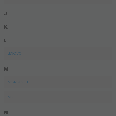
J
K
L
LENOVO
M
MICROSOFT
MSI
N