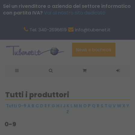
Sei un rivenditore o azienda del settore informatico
con partita IVA?
Vai al nostro sito dedicato
Tel. 340-2696619
info@tubenet.it
News e bacheca
Tutti i produttori
Tutti
0-9
A
B
C
D
E
F
G
H
I
J
K
L
M
N
O
P
Q
R
S
T
U
V
W
X
Y
Z
0-9