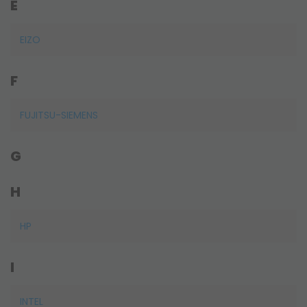
E
EIZO
F
FUJITSU-SIEMENS
G
H
HP
I
INTEL