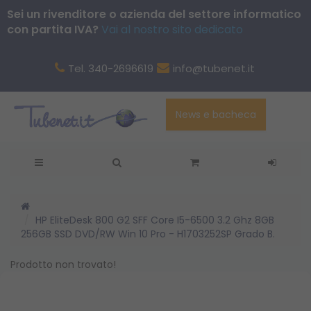
Sei un rivenditore o azienda del settore informatico
con partita IVA?
Vai al nostro sito dedicato
Tel. 340-2696619
info@tubenet.it
News e bacheca
HP EliteDesk 800 G2 SFF Core I5-6500 3.2 Ghz 8GB
256GB SSD DVD/RW Win 10 Pro - H1703252SP Grado B.
Prodotto non trovato!